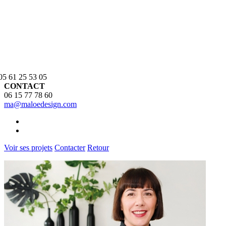
 05 61 25 53 05
CONTACT
06 15 77 78 60
ma@maloedesign.com
Voir ses projets
Contacter
Retour