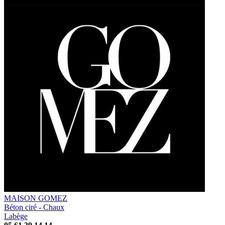
MAISON GOMEZ
Béton ciré - Chaux
Labège