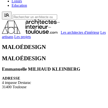
Loisirs
Education
manage_search
Les architectes d'intérieur
Les
artisans
Les projets
MALOÉDESIGN
MALOÉDESIGN
Emmanuelle MILHAUD KLEINBERG
ADRESSE
4 impasse Destarac
31400 Toulouse