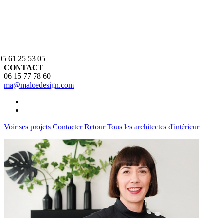
 05 61 25 53 05
CONTACT
06 15 77 78 60
ma@maloedesign.com
Voir ses projets
Contacter
Retour
Tous les architectes d'intérieur