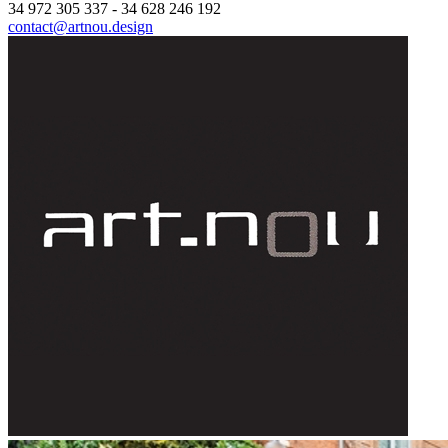
34 972 305 337
-
34 628 246 192
contact@artnou.design