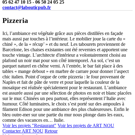
05 62 47 10 15 - 06 50 24 05 25
contact@labouticpub.fr
Pizzeria
Ici, l’ambiance est végétale grâce aux pièces distillées en façade
mais aussi par touches à l’intérieur. Le mobilier joue la carte du «
chiné », de la « récup’ » et du neuf. Les tabourets proviennent de
Barcelone, les chaises existantes ont été revernies et apportent une
touche vintage. L’architecte d'intérieur a volontairement choisi au
plafond un noir mat pour son côté intemporel. Au sol, c’est un
parquet naturel en chêne verni. A l’entrée, le bar fait place à des
tables « mange debout » en marbre de carrare pour donner l’aspect
chic italien. Point d’orgue de cette pizzeria : le four provenant de
Naples et fait de pâte de verre et pour laquelle la couleur de la
mosaïque est réalisée spécialement pour le restaurant. L’ambiance
est assurée aussi par une sélection de photos en noir et blanc placées
sur le mur. Chinées un peu partout, elles représentent l’Italie avec
humour. Côté luminaires, le choix s’est porté sur des ampoules à
filament Edison pour une ambiance des plus chaleureuses. Enfin le
bleu outre-mer sur une partie du mur nous plonge dans les eaux,
comme des vacances en… Italie.
Voir les projets "Restaurant"
Voir les projets de ART NOU
Contacter ART NOU
Retour