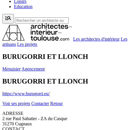
Loisirs
Education
manage_search
Les architectes d'intérieur
Les
artisans
Les projets
BURUGORRI ET LLONCH
Menuisier
Agencement
BURUGORRI ET LLONCH
https://www.burugorri.eu/
Voir ses projets
Contacter
Retour
ADRESSE
2 rue Paul Sabatier - ZA du Casque
31270 Cugnaux
CONTACT