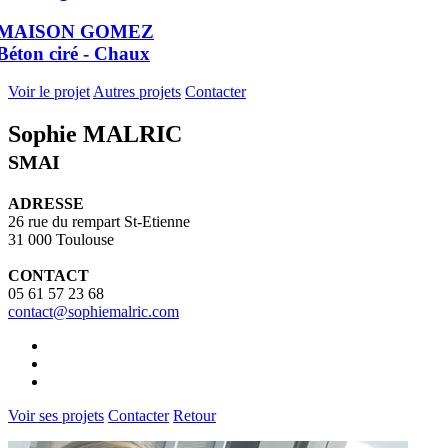
MAISON GOMEZ
Béton ciré - Chaux
Voir le projet
Autres projets
Contacter
Sophie MALRIC
SMAI
ADRESSE
26 rue du rempart St-Etienne
31 000 Toulouse
CONTACT
05 61 57 23 68
contact@sophiemalric.com
Voir ses projets
Contacter
Retour