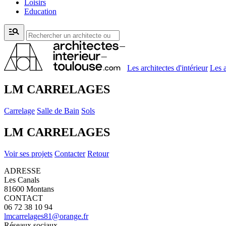
Loisirs
Education
manage_search
Les architectes d'intérieur
Les a
LM CARRELAGES
Carrelage
Salle de Bain
Sols
LM CARRELAGES
Voir ses projets
Contacter
Retour
ADRESSE
Les Canals
81600 Montans
CONTACT
06 72 38 10 94
lmcarrelages81@orange.fr
Réseaux sociaux