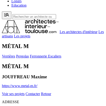
Loisirs
Education
manage_search
Les architectes d'intérieur
Les
artisans
Les projets
MÉTAL M
Verrières
Pergolas
Ferronnerie
Escaliers
MÉTAL M
JOUFFREAU Maxime
https://www.metal-m.fr/
Voir ses projets
Contacter
Retour
ADRESSE