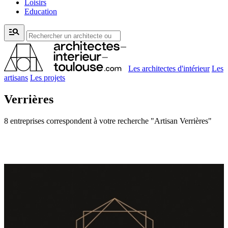
Loisirs
Education
manage_search
Les architectes d'intérieur
Les
artisans
Les projets
Verrières
8 entreprises correspondent à votre recherche "Artisan Verrières"