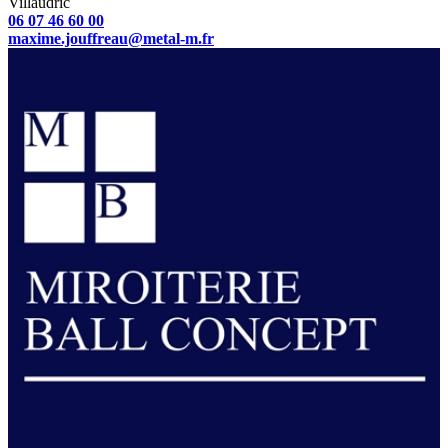
Villaudric
06 07 46 60 00
maxime.jouffreau@metal-m.fr