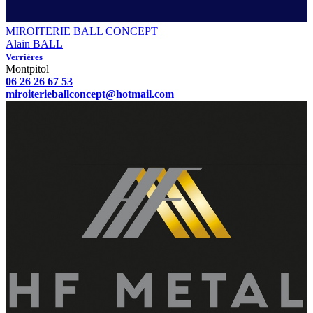
MIROITERIE BALL CONCEPT
Alain BALL
Verrières
Montpitol
06 26 26 67 53
miroiterieballconcept@hotmail.com