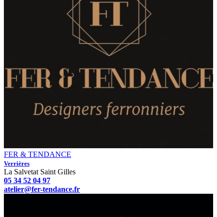
FER & TENDANCE
Verrières
La Salvetat Saint Gilles
05 34 52 04 97
atelier@fer-tendance.fr