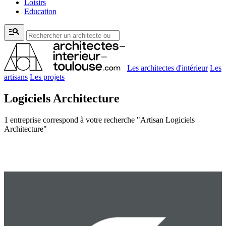
Loisirs
Education
manage_search
Les architectes d'intérieur
Les
artisans
Les projets
Logiciels Architecture
1 entreprise correspond à votre recherche "Artisan Logiciels
Architecture"