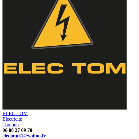
ELEC TOM
Electricité
Toulouse
06 80 27 69 70
electom31@yahoo.fr