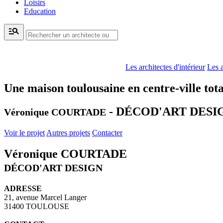
Loisirs
Education
manage_search
Les architectes d'intérieur
Les a
Une maison toulousaine en centre-ville tot
- DÉCOD'ART DESI
Véronique COURTADE
Voir le projet
Autres projets
Contacter
Véronique COURTADE
DÉCOD'ART DESIGN
ADRESSE
21, avenue Marcel Langer
31400 TOULOUSE