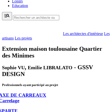
Loisirs
Education
manage_search
Les architectes d'intérieur
Les
artisans
Les projets
Extension maison toulousaine Quartier
des Minimes
,
- GSSV
Sophie VU
Emilie LIBRALATO
DESIGN
Professionnels ayant participé au projet
AXE DE CARREAUX
Carrelage
SPARTE