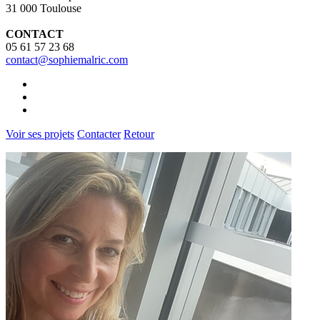
31 000 Toulouse
CONTACT
05 61 57 23 68
contact@sophiemalric.com
Voir ses projets
Contacter
Retour