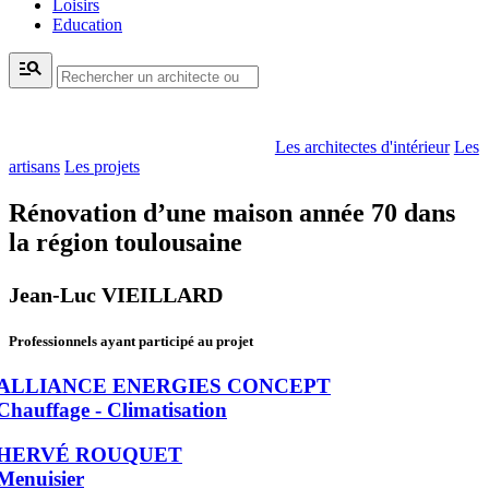
Loisirs
Education
manage_search
Les architectes d'intérieur
Les
artisans
Les projets
Rénovation d’une maison année 70 dans
la région toulousaine
Jean-Luc VIEILLARD
Professionnels ayant participé au projet
ALLIANCE ENERGIES CONCEPT
Chauffage - Climatisation
HERVÉ ROUQUET
Menuisier