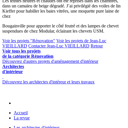
Les teintes neutres et chaudes ont été reprises dans les chambres,
dans un camaïeu de beige dégradé. J’ai privilégié des voiles de lin
Kieffer pour habiller les baies vitrées, une moquette pure laine de
chez
Bougainville pour apporter le côté feutré et des lampes de chevet
suspendues de chez Modular, éclairant les chevets USM.
Voir les projets "Rénovation"
Voir les projets de Jean-Luc
VIEILLARD
Contacter Jean-Luc VIEILLARD
Retour
Voir tous les projets
de la catégorie Rénovation
Découvrez d'autres projets d'aménagement d'intérieur
Architectes
d'intérieur
Découvrez les architectes d'intéreur et leurs travaux
Accueil
La revue
Les architectes d'intérieur