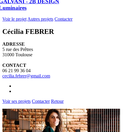
GALVANI - 2B DESIGN
Luminaires
Voir le projet
Autres projets
Contacter
Cécilia FEBRER
ADRESSE
5 rue des Prêtres
31000 Toulouse
CONTACT
06 21 99 36 04
cecilia.febrer@gmail.com
Voir ses projets
Contacter
Retour