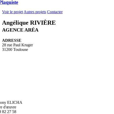
Plaquiste
Voir le projet
Autres projets
Contacter
Angélique RIVIÈRE
AGENCE ARÉA
ADRESSE
28 rue Paul Kruger
31200 Toulouse
hony ELICHA
re d'œuvre
9 82 27 58