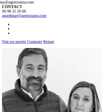
ony@agencearea.com
CONTACT
06 98 31 20 06
angelique@agencearea.com
Voir ses projets
Contacter
Retour