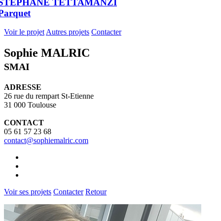
STEPHANE TETTAMANZI
Parquet
Voir le projet
Autres projets
Contacter
Sophie MALRIC
SMAI
ADRESSE
26 rue du rempart St-Etienne
31 000 Toulouse
CONTACT
05 61 57 23 68
contact@sophiemalric.com
Voir ses projets
Contacter
Retour