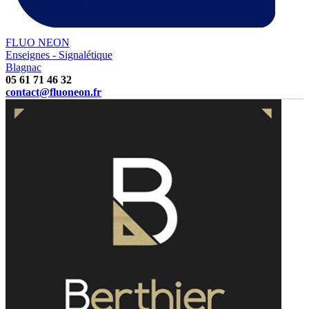
FLUO NEON
Enseignes - Signalétique
Blagnac
05 61 71 46 32
contact@fluoneon.fr