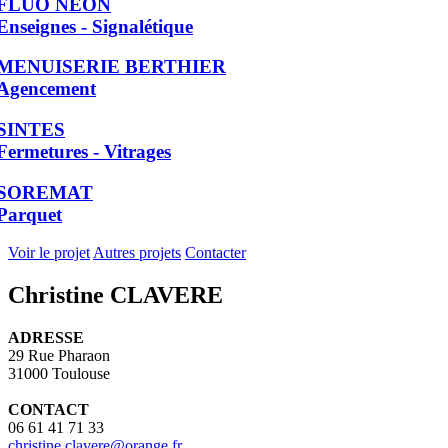
FLUO NEON
Enseignes - Signalétique
MENUISERIE BERTHIER
Agencement
SINTES
Fermetures - Vitrages
SOREMAT
Parquet
Voir le projet
Autres projets
Contacter
Christine CLAVERE
ADRESSE
29 Rue Pharaon
31000 Toulouse
CONTACT
06 61 41 71 33
christine.clavere@orange.fr