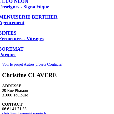
FLUO NEON
Enseignes - Signalétique
MENUISERIE BERTHIER
Agencement
SINTES
Fermetures - Vitrages
SOREMAT
Parquet
Voir le projet
Autres projets
Contacter
Christine CLAVERE
ADRESSE
29 Rue Pharaon
31000 Toulouse
CONTACT
06 61 41 71 33
christine.clavere@orange.fr