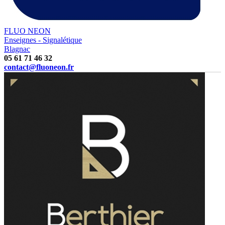
FLUO NEON
Enseignes - Signalétique
Blagnac
05 61 71 46 32
contact@fluoneon.fr