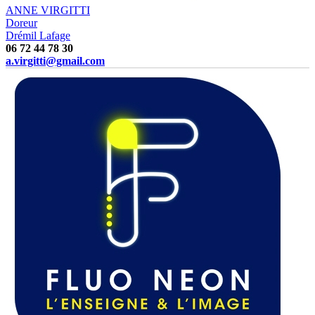
ANNE VIRGITTI
Doreur
Drémil Lafage
06 72 44 78 30
a.virgitti@gmail.com