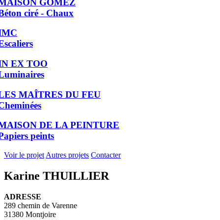
MAISON GOMEZ
Béton ciré - Chaux
IMC
Escaliers
IN EX TOO
Luminaires
LES MAÎTRES DU FEU
Cheminées
MAISON DE LA PEINTURE
Papiers peints
Voir le projet
Autres projets
Contacter
Karine THUILLIER
ADRESSE
289 chemin de Varenne
31380 Montjoire