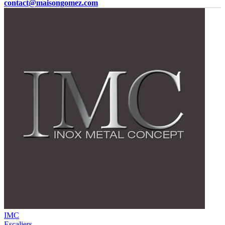
contact@maisongomez.com
IMC
Escaliers