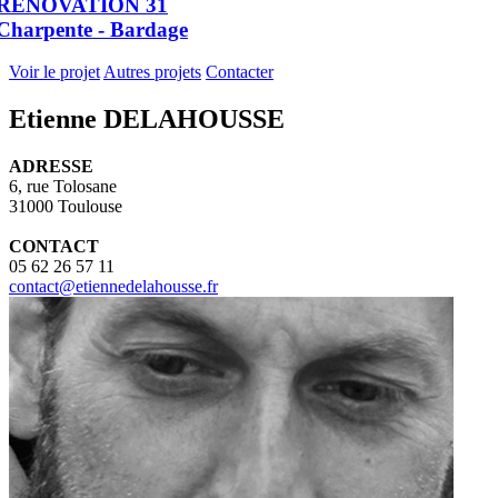
RENOVATION 31
Charpente - Bardage
Voir le projet
Autres projets
Contacter
Etienne DELAHOUSSE
ADRESSE
6, rue Tolosane
31000 Toulouse
CONTACT
05 62 26 57 11
contact@etiennedelahousse.fr