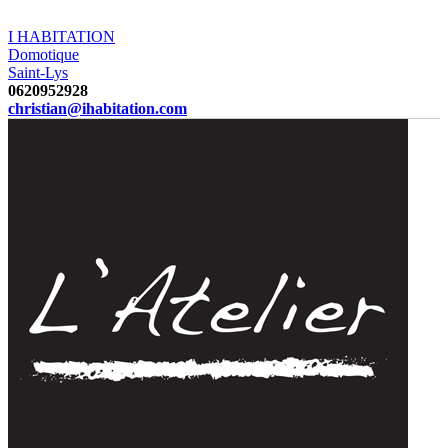
I HABITATION
Domotique
Saint-Lys
0620952928
christian@ihabitation.com