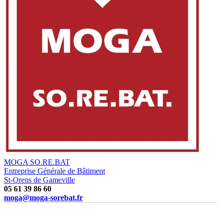
MOGA SO.RE.BAT
Entreprise Générale de Bâtiment
St-Orens de Gameville
05 61 39 86 60
moga@moga-sorebat.fr