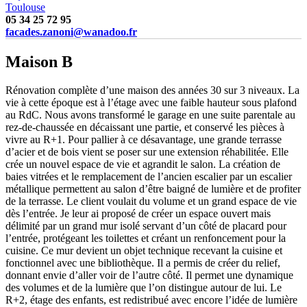
Toulouse
05 34 25 72 95
facades.zanoni@wanadoo.fr
Maison B
Rénovation complète d’une maison des années 30 sur 3 niveaux. La
vie à cette époque est à l’étage avec une faible hauteur sous plafond
au RdC. Nous avons transformé le garage en une suite parentale au
rez-de-chaussée en décaissant une partie, et conservé les pièces à
vivre au R+1. Pour pallier à ce désavantage, une grande terrasse
d’acier et de bois vient se poser sur une extension réhabilitée. Elle
crée un nouvel espace de vie et agrandit le salon. La création de
baies vitrées et le remplacement de l’ancien escalier par un escalier
métallique permettent au salon d’être baigné de lumière et de profiter
de la terrasse. Le client voulait du volume et un grand espace de vie
dès l’entrée. Je leur ai proposé de créer un espace ouvert mais
délimité par un grand mur isolé servant d’un côté de placard pour
l’entrée, protégeant les toilettes et créant un renfoncement pour la
cuisine. Ce mur devient un objet technique recevant la cuisine et
fonctionnel avec une bibliothèque. Il a permis de créer du relief,
donnant envie d’aller voir de l’autre côté. Il permet une dynamique
des volumes et de la lumière que l’on distingue autour de lui. Le
R+2, étage des enfants, est redistribué avec encore l’idée de lumière