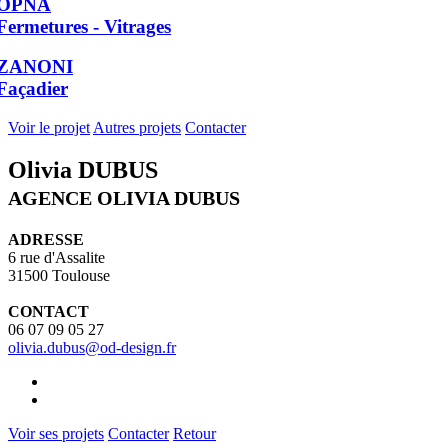
OPNA
Fermetures - Vitrages
ZANONI
Façadier
Voir le projet
Autres projets
Contacter
Olivia DUBUS
AGENCE OLIVIA DUBUS
ADRESSE
6 rue d'Assalite
31500 Toulouse
CONTACT
06 07 09 05 27
olivia.dubus@od-design.fr
Voir ses projets
Contacter
Retour