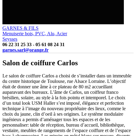
GARNES & FILS
Menuiserie bois, PVC, Alu, Acier
Seysses
06 22 31 25 33
-
05 61 08 24 31
garnes.sarl@orange.fr
Salon de coiffure Carlos
Le salon de coiffure Carlos a choisi de s’installer dans un immeuble
du centre historique de Toulouse, rue Alsace Lorraine. L’objectif
était de donner une âme à ce plateau de 80 m2 accueillant
auparavant des bureaux. L’âme de Carlos, un coiffeur franco
brésilien, solaire, au style à la fois pointu et intemporel. Le choix
d’un total look USM Haller s’est imposé, élégance et perfection
technique à l’image du nouveau propriétaire des lieux, comme le
choix du jaune, clin d’oeil à ses origines. Le système modulaire
ingénieux a permis d’aménager tous les espaces et de les
personnaliser: table de réception, bureau d’accueil, bibliothèque,
vestiaire, meubles de rangements de l’espace coiffure et de l’espace
bacs à shampooing. Les miroirs en métal blanc sur mesure, discrets