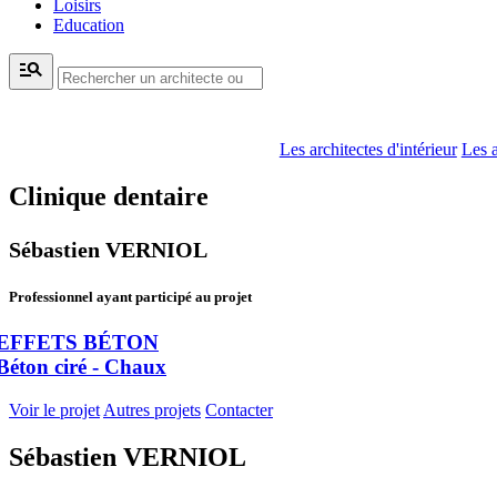
Loisirs
Education
manage_search
Les architectes d'intérieur
Les a
Clinique dentaire
Sébastien VERNIOL
Professionnel ayant participé au projet
EFFETS BÉTON
Béton ciré - Chaux
Voir le projet
Autres projets
Contacter
Sébastien VERNIOL