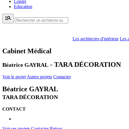
Loisirs
Education
manage_search
Les architectes d'intérieur
Les a
Cabinet Médical
- TARA DÉCORATION
Béatrice GAYRAL
Voir le projet
Autres projets
Contacter
Béatrice GAYRAL
TARA DÉCORATION
CONTACT
Voir ses projets
Contacter
Retour