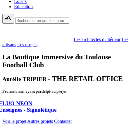
Loisirs
Education
manage_search
Les architectes d'intérieur
Les
artisans
Les projets
La Boutique Immersive du Toulouse
Football Club
- THE RETAIL OFFICE
Aurélie TRIPIER
Professionnel ayant participé au projet
FLUO NEON
Enseignes - Signalétique
Voir le projet
Autres projets
Contacter