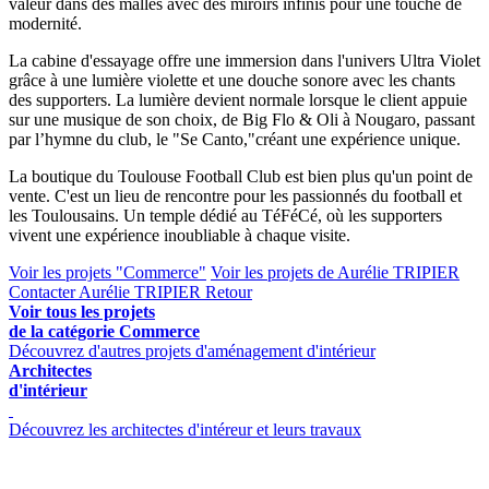
valeur dans des malles avec des miroirs infinis pour une touche de
modernité.
La cabine d'essayage offre une immersion dans l'univers Ultra Violet
grâce à une lumière violette et une douche sonore avec les chants
des supporters. La lumière devient normale lorsque le client appuie
sur une musique de son choix, de Big Flo & Oli à Nougaro, passant
par l’hymne du club, le "Se Canto,"créant une expérience unique.
La boutique du Toulouse Football Club est bien plus qu'un point de
vente. C'est un lieu de rencontre pour les passionnés du football et
les Toulousains. Un temple dédié au TéFéCé, où les supporters
vivent une expérience inoubliable à chaque visite.
Voir les projets "Commerce"
Voir les projets de Aurélie TRIPIER
Contacter Aurélie TRIPIER
Retour
Voir tous les projets
de la catégorie Commerce
Découvrez d'autres projets d'aménagement d'intérieur
Architectes
d'intérieur
Découvrez les architectes d'intéreur et leurs travaux