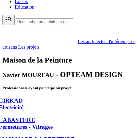
Loisirs
Education
manage_search
Les architectes d'intérieur
Les
artisans
Les projets
Maison de la Peinture
- OPTEAM DESIGN
Xavier MOUREAU
Professionnels ayant participé au projet
CIRKAD
Electricité
LABASTERE
Fermetures - Vitrages