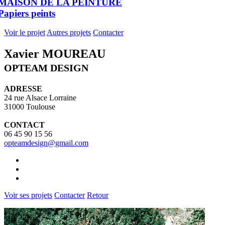
MAISON DE LA PEINTURE
Papiers peints
Voir le projet
Autres projets
Contacter
Xavier MOUREAU
OPTEAM DESIGN
ADRESSE
24 rue Alsace Lorraine
31000 Toulouse
CONTACT
06 45 90 15 56
opteamdesign@gmail.com
Voir ses projets
Contacter
Retour