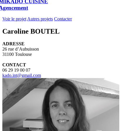
MIKADO CUISINE
Agencement
Voir le projet
Autres projets
Contacter
Caroline BOUTEL
ADRESSE
26 rue d’Aubuisson
31100 Toulouse
CONTACT
06 29 19 00 07
kado.int@gmail.com