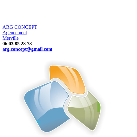
ARG CONCEPT
Agencement
Merville
06 03 85 28 78
arg.concept@gmail.com