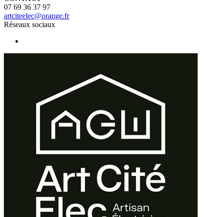
07 69 36 37 97
artciteelec@orange.fr
Réseaux sociaux