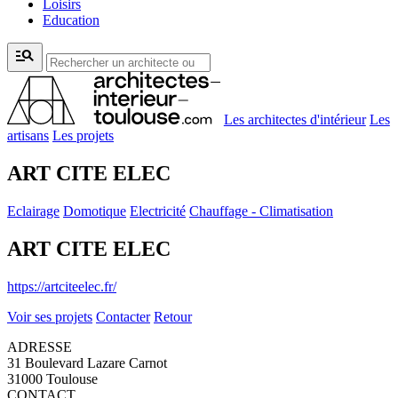
Loisirs
Education
manage_search
Les architectes d'intérieur
Les
artisans
Les projets
ART CITE ELEC
Eclairage
Domotique
Electricité
Chauffage - Climatisation
ART CITE ELEC
https://artciteelec.fr/
Voir ses projets
Contacter
Retour
ADRESSE
31 Boulevard Lazare Carnot
31000 Toulouse
CONTACT