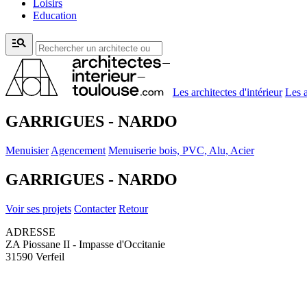
Loisirs
Education
manage_search
Les architectes d'intérieur
Les a
GARRIGUES - NARDO
Menuisier
Agencement
Menuiserie bois, PVC, Alu, Acier
GARRIGUES - NARDO
Voir ses projets
Contacter
Retour
ADRESSE
ZA Piossane II - Impasse d'Occitanie
31590 Verfeil