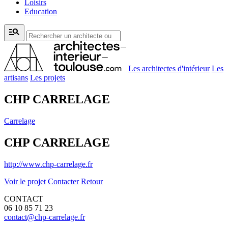
Loisirs
Education
manage_search
Les architectes d'intérieur
Les
artisans
Les projets
CHP CARRELAGE
Carrelage
CHP CARRELAGE
http://www.chp-carrelage.fr
Voir le projet
Contacter
Retour
CONTACT
06 10 85 71 23
contact@chp-carrelage.fr