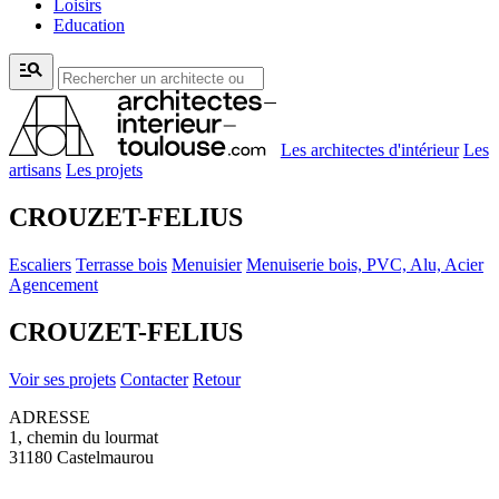
Loisirs
Education
manage_search
Les architectes d'intérieur
Les
artisans
Les projets
CROUZET-FELIUS
Escaliers
Terrasse bois
Menuisier
Menuiserie bois, PVC, Alu, Acier
Agencement
CROUZET-FELIUS
Voir ses projets
Contacter
Retour
ADRESSE
1, chemin du lourmat
31180 Castelmaurou