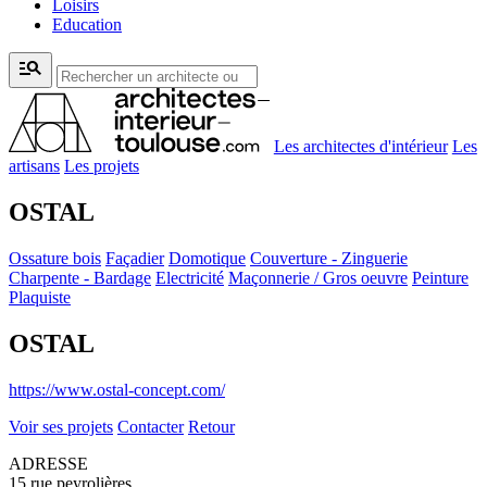
Loisirs
Education
manage_search
Les architectes d'intérieur
Les
artisans
Les projets
OSTAL
Ossature bois
Façadier
Domotique
Couverture - Zinguerie
Charpente - Bardage
Electricité
Maçonnerie / Gros oeuvre
Peinture
Plaquiste
OSTAL
https://www.ostal-concept.com/
Voir ses projets
Contacter
Retour
ADRESSE
15 rue peyrolières