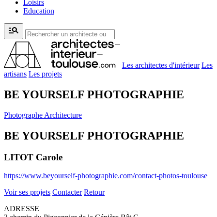
Loisirs
Education
manage_search
Les architectes d'intérieur
Les
artisans
Les projets
BE YOURSELF PHOTOGRAPHIE
Photographe Architecture
BE YOURSELF PHOTOGRAPHIE
LITOT Carole
https://www.beyourself-photographie.com/contact-photos-toulouse
Voir ses projets
Contacter
Retour
ADRESSE