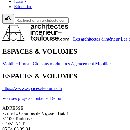
Loisirs
Education
manage_search
Les architectes d'intérieur
Les a
ESPACES & VOLUMES
Mobilier bureau
Cloisons modulaires
Agencement
Mobilier
ESPACES & VOLUMES
https://www.espacesetvolumes.fr
Voir ses projets
Contacter
Retour
ADRESSE
7, rue L. Courtois de Viçose - Bat.B
31100 Toulouse
CONTACT
05 34 63 99 34