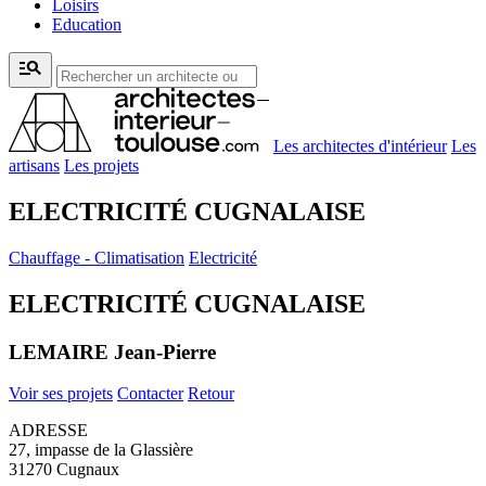
Loisirs
Education
manage_search
Les architectes d'intérieur
Les
artisans
Les projets
ELECTRICITÉ CUGNALAISE
Chauffage - Climatisation
Electricité
ELECTRICITÉ CUGNALAISE
LEMAIRE Jean-Pierre
Voir ses projets
Contacter
Retour
ADRESSE
27, impasse de la Glassière
31270 Cugnaux