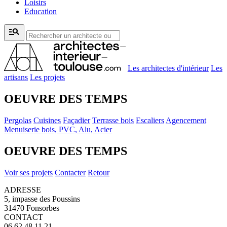
Loisirs
Education
manage_search
Les architectes d'intérieur
Les
artisans
Les projets
OEUVRE DES TEMPS
Pergolas
Cuisines
Façadier
Terrasse bois
Escaliers
Agencement
Menuiserie bois, PVC, Alu, Acier
OEUVRE DES TEMPS
Voir ses projets
Contacter
Retour
ADRESSE
5, impasse des Poussins
31470 Fonsorbes
CONTACT
06 62 48 11 21