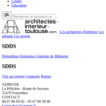
Loisirs
Education
manage_search
Les architectes d'intérieur
Les
artisans
Les projets
SDDS
Démolition
Entreprise Générale de Bâtiment
SDDS
Voir ses projets
Contacter
Retour
ADRESSE
La Pélicière - Route de Seysses
31470 Fonsorbes
CONTACT
06 67 86 69 92 - 05 67 00 58 90
karine.dran@orange.fr