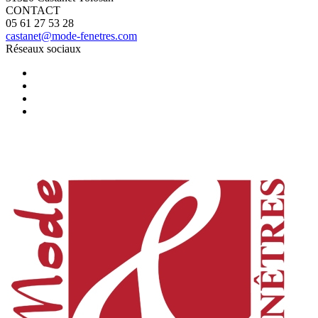
CONTACT
05 61 27 53 28
castanet@mode-fenetres.com
Réseaux sociaux