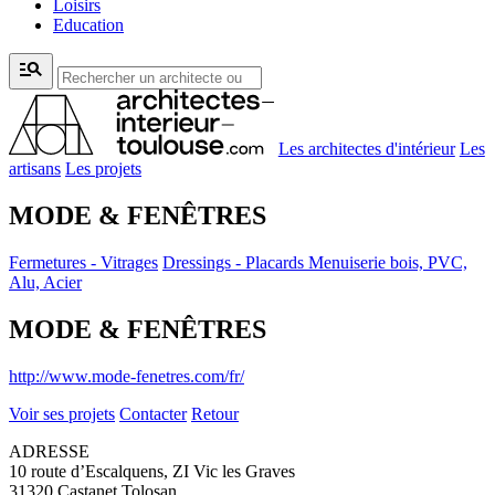
Loisirs
Education
manage_search
Les architectes d'intérieur
Les
artisans
Les projets
MODE & FENÊTRES
Fermetures - Vitrages
Dressings - Placards
Menuiserie bois, PVC,
Alu, Acier
MODE & FENÊTRES
http://www.mode-fenetres.com/fr/
Voir ses projets
Contacter
Retour
ADRESSE
10 route d’Escalquens, ZI Vic les Graves
31320 Castanet Tolosan