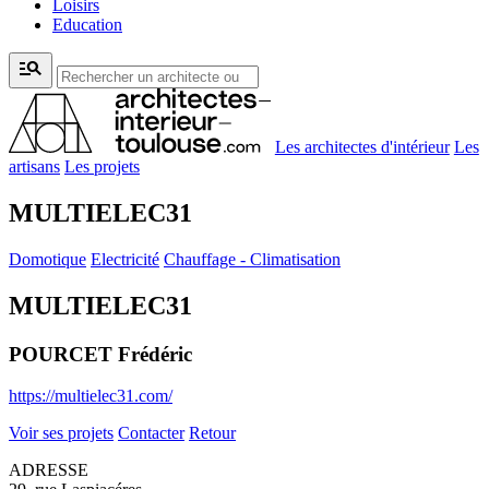
Loisirs
Education
manage_search
Les architectes d'intérieur
Les
artisans
Les projets
MULTIELEC31
Domotique
Electricité
Chauffage - Climatisation
MULTIELEC31
POURCET Frédéric
https://multielec31.com/
Voir ses projets
Contacter
Retour
ADRESSE