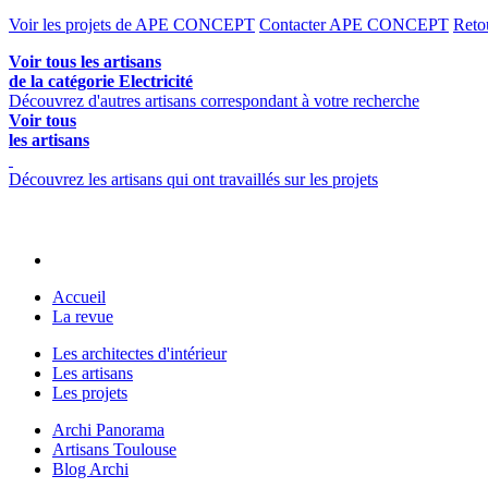
Voir les projets de APE CONCEPT
Contacter APE CONCEPT
Reto
Voir tous les artisans
de la catégorie Electricité
Découvrez d'autres artisans correspondant à votre recherche
Voir tous
les artisans
Découvrez les artisans qui ont travaillés sur les projets
Accueil
La revue
Les architectes d'intérieur
Les artisans
Les projets
Archi Panorama
Artisans Toulouse
Blog Archi