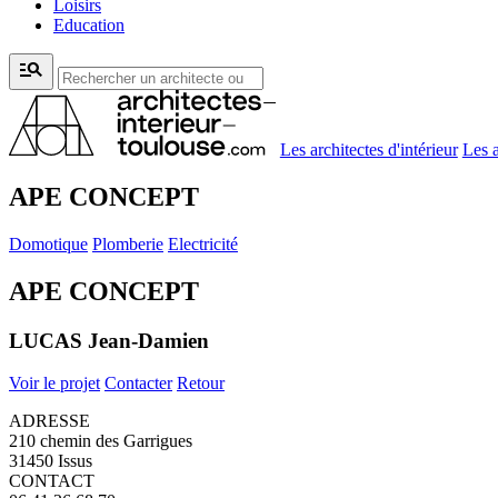
Loisirs
Education
manage_search
Les architectes d'intérieur
Les a
APE CONCEPT
Domotique
Plomberie
Electricité
APE CONCEPT
LUCAS Jean-Damien
Voir le projet
Contacter
Retour
ADRESSE
210 chemin des Garrigues
31450 Issus
CONTACT