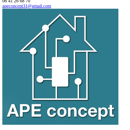
06 41 26 68 70
apeconcept31@gmail.com