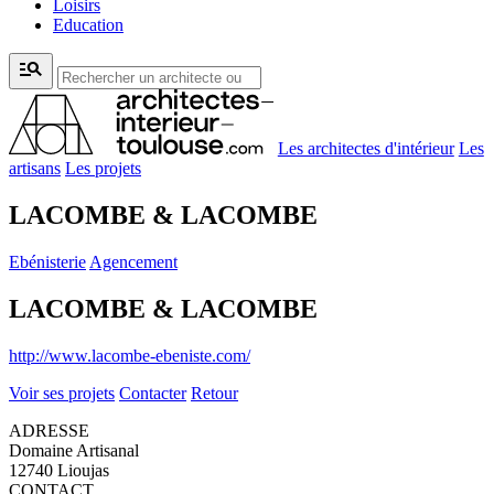
Loisirs
Education
manage_search
Les architectes d'intérieur
Les
artisans
Les projets
LACOMBE & LACOMBE
Ebénisterie
Agencement
LACOMBE & LACOMBE
http://www.lacombe-ebeniste.com/
Voir ses projets
Contacter
Retour
ADRESSE
Domaine Artisanal
12740 Lioujas
CONTACT