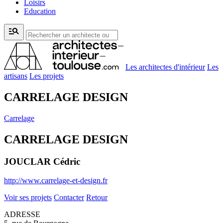
Loisirs
Education
manage_search
Les architectes d'intérieur
Les
artisans
Les projets
CARRELAGE DESIGN
Carrelage
CARRELAGE DESIGN
JOUCLAR Cédric
http://www.carrelage-et-design.fr
Voir ses projets
Contacter
Retour
ADRESSE