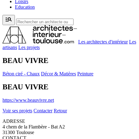
Loisirs
Education
manage_search
Les architectes d'intérieur
Les
artisans
Les projets
BEAU VIVRE
Béton ciré - Chaux
Décor & Matières
Peinture
BEAU VIVRE
https://www.beauvivre.net
Voir ses projets
Contacter
Retour
ADRESSE
4 chem de la Flambère - Bat A2
31300 Toulouse
CONTACT