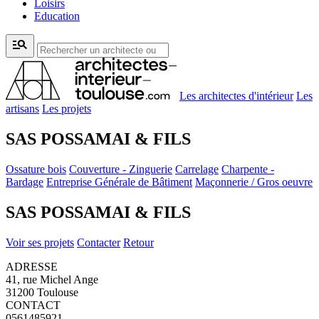
Loisirs
Education
manage_search
Les architectes d'intérieur
Les
artisans
Les projets
SAS POSSAMAI & FILS
Ossature bois
Couverture - Zinguerie
Carrelage
Charpente -
Bardage
Entreprise Générale de Bâtiment
Maçonnerie / Gros oeuvre
SAS POSSAMAI & FILS
Voir ses projets
Contacter
Retour
ADRESSE
41, rue Michel Ange
31200 Toulouse
CONTACT
0561485921