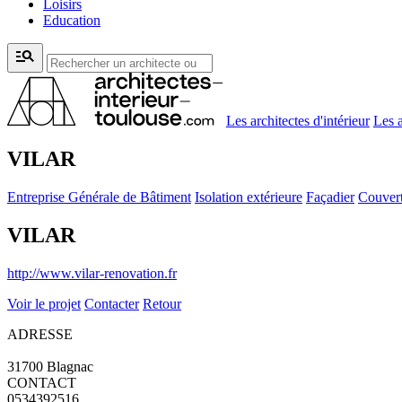
Loisirs
Education
manage_search
Les architectes d'intérieur
Les a
VILAR
Entreprise Générale de Bâtiment
Isolation extérieure
Façadier
Couvert
VILAR
http://www.vilar-renovation.fr
Voir le projet
Contacter
Retour
ADRESSE
31700 Blagnac
CONTACT
0534392516