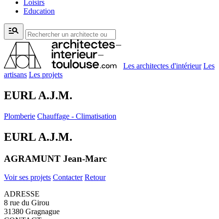
Loisirs
Education
manage_search
Les architectes d'intérieur
Les
artisans
Les projets
EURL A.J.M.
Plomberie
Chauffage - Climatisation
EURL A.J.M.
AGRAMUNT Jean-Marc
Voir ses projets
Contacter
Retour
ADRESSE
8 rue du Girou
31380 Gragnague