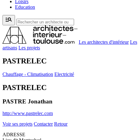
Loisirs
Education
manage_search
Les architectes d'intérieur
Les
artisans
Les projets
PASTRELEC
Chauffage - Climatisation
Electricité
PASTRELEC
PASTRE Jonathan
http://www.pastrelec.com
Voir ses projets
Contacter
Retour
ADRESSE