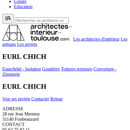
Loisirs
Education
manage_search
Les architectes d'intérieur
Les
artisans
Les projets
EURL CHICH
Etanchéité - Isolation
Goutières
Toitures terrasses
Couverture -
Zinguerie
EURL CHICH
Voir ses projets
Contacter
Retour
ADRESSE
28 rue Jean Mermoz
31140 Fonbeauzard
CONTACT
05 62 75 82 11