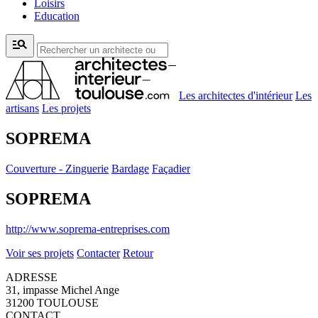
Loisirs
Education
manage_search
Les architectes d'intérieur
Les
artisans
Les projets
SOPREMA
Couverture - Zinguerie
Bardage
Façadier
SOPREMA
http://www.soprema-entreprises.com
Voir ses projets
Contacter
Retour
ADRESSE
31, impasse Michel Ange
31200 TOULOUSE
CONTACT